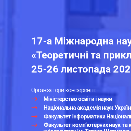
17-а Міжнародна на
«Теоретичні та прик
25-26 листопада 20
Організатори конференції:
Міністерство освіти і науки
Національна академія наук Україн
Факультет інформатики Національ
Факультет комп’ютерних наук та 