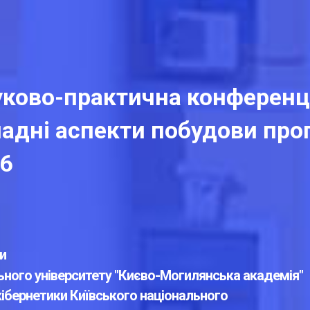
уково-практична конференц
ладні аспекти побудови пр
26
и
ного університету "Києво-Могилянська академія"
кібернетики Київського національного