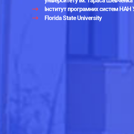
університету ім. Тараса Шевченка
Інститут програмних систем НАН 
Florida State University