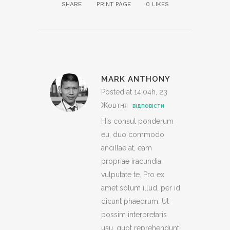
SHARE
PRINT PAGE
0
LIKES
MARK ANTHONY
Posted at 14:04h, 23
Жовтня
ВІДПОВІСТИ
His consul ponderum
eu, duo commodo
ancillae at, eam
propriae iracundia
vulputate te. Pro ex
amet solum illud, per id
dicunt phaedrum. Ut
possim interpretaris
usu, quot reprehendunt