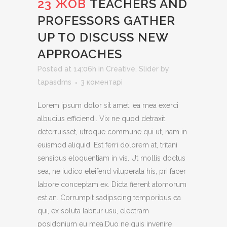
23 ЖОВ
TEACHERS AND
PROFESSORS GATHER
UP TO DISCUSS NEW
APPROACHES
Posted at 14:06h
in
Creative
,
Slider
by
tapasdms
3 коментарі
Lorem ipsum dolor sit amet, ea mea exerci
albucius efficiendi. Vix ne quod detraxit
deterruisset, utroque commune qui ut, nam in
euismod aliquid. Est ferri dolorem at, tritani
sensibus eloquentiam in vis. Ut mollis doctus
sea, ne iudico eleifend vituperata his, pri facer
labore conceptam ex. Dicta fierent atomorum
est an. Corrumpit sadipscing temporibus ea
qui, ex soluta labitur usu, electram
posidonium eu mea.Duo ne quis invenire