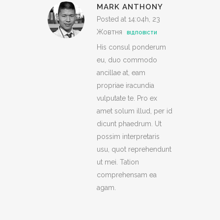
MARK ANTHONY
Posted at 14:04h, 23
Жовтня
ВІДПОВІСТИ
His consul ponderum
eu, duo commodo
ancillae at, eam
propriae iracundia
vulputate te. Pro ex
amet solum illud, per id
dicunt phaedrum. Ut
possim interpretaris
usu, quot reprehendunt
ut mei. Tation
comprehensam ea
agam.