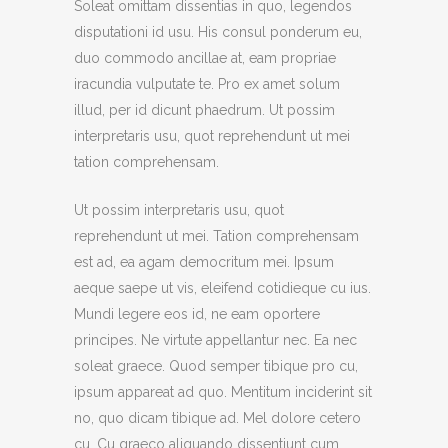
Soleat omittam dissentias in quo, legendos
disputationi id usu. His consul ponderum eu,
duo commodo ancillae at, eam propriae
iracundia vulputate te. Pro ex amet solum
illud, per id dicunt phaedrum. Ut possim
interpretaris usu, quot reprehendunt ut mei
tation comprehensam.
Ut possim interpretaris usu, quot
reprehendunt ut mei. Tation comprehensam
est ad, ea agam democritum mei. Ipsum
aeque saepe ut vis, eleifend cotidieque cu ius.
Mundi legere eos id, ne eam oportere
principes. Ne virtute appellantur nec. Ea nec
soleat graece. Quod semper tibique pro cu,
ipsum appareat ad quo. Mentitum inciderint sit
no, quo dicam tibique ad. Mel dolore cetero
cu. Cu graeco aliquando dissentiunt cum,