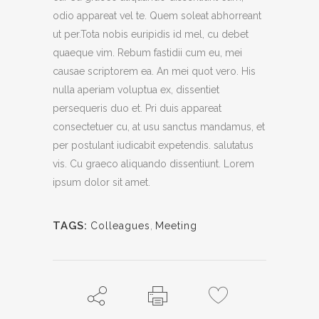
odio appareat vel te. Quem soleat abhorreant
ut per.Tota nobis euripidis id mel, cu debet
quaeque vim. Rebum fastidii cum eu, mei
causae scriptorem ea. An mei quot vero. His
nulla aperiam voluptua ex, dissentiet
persequeris duo et. Pri duis appareat
consectetuer cu, at usu sanctus mandamus, et
per postulant iudicabit expetendis. salutatus
vis. Cu graeco aliquando dissentiunt. Lorem
ipsum dolor sit amet.
TAGS:
Colleagues
,
Meeting