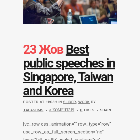
23 Жов
Best
public speeches in
Singapore, Taiwan
and Korea
POSTED AT 11:03H
IN
SLIDER
,
WORK
BY
TAPASDMS
3 КОМЕНТАРІ
0
LIKES
SHARE
[vc_row css_animation="" row_type="row"
use_row_as_full_screen_section="no"
type="full_width" angled_section="no"