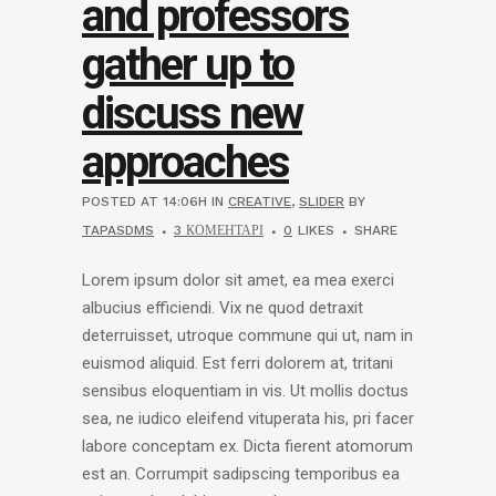
and professors
gather up to
discuss new
approaches
POSTED AT 14:06H
IN
CREATIVE
,
SLIDER
BY
TAPASDMS
3 КОМЕНТАРІ
0
LIKES
SHARE
Lorem ipsum dolor sit amet, ea mea exerci
albucius efficiendi. Vix ne quod detraxit
deterruisset, utroque commune qui ut, nam in
euismod aliquid. Est ferri dolorem at, tritani
sensibus eloquentiam in vis. Ut mollis doctus
sea, ne iudico eleifend vituperata his, pri facer
labore conceptam ex. Dicta fierent atomorum
est an. Corrumpit sadipscing temporibus ea