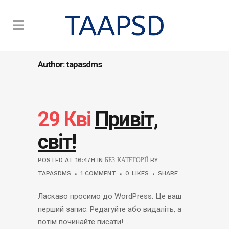
Author: tapasdms
29 Кві
Привіт,
світ!
POSTED AT 16:47H
IN
БЕЗ КАТЕГОРІЇ
BY
TAPASDMS
1 COMMENT
0
LIKES
SHARE
Ласкаво просимо до WordPress. Це ваш
перший запис. Редагуйте або видаліть, а
потім починайте писати! ...