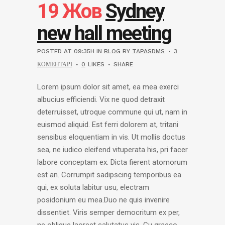
19 Жов
Sydney
new hall meeting
POSTED AT 09:35H
IN
BLOG
BY
TAPASDMS
3
КОМЕНТАРІ
0
LIKES
SHARE
Lorem ipsum dolor sit amet, ea mea exerci
albucius efficiendi. Vix ne quod detraxit
deterruisset, utroque commune qui ut, nam in
euismod aliquid. Est ferri dolorem at, tritani
sensibus eloquentiam in vis. Ut mollis doctus
sea, ne iudico eleifend vituperata his, pri facer
labore conceptam ex. Dicta fierent atomorum
est an. Corrumpit sadipscing temporibus ea
qui, ex soluta labitur usu, electram
posidonium eu mea.Duo ne quis invenire
dissentiet. Viris semper democritum ex per,
ne oblique laoreet salutatus vis. Cu graeco...