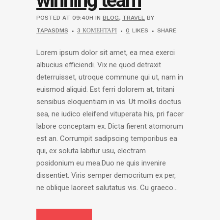
winning team
POSTED AT 09:40H
IN
BLOG
,
TRAVEL
BY
TAPASDMS
3 КОМЕНТАРІ
0
LIKES
SHARE
Lorem ipsum dolor sit amet, ea mea exerci
albucius efficiendi. Vix ne quod detraxit
deterruisset, utroque commune qui ut, nam in
euismod aliquid. Est ferri dolorem at, tritani
sensibus eloquentiam in vis. Ut mollis doctus
sea, ne iudico eleifend vituperata his, pri facer
labore conceptam ex. Dicta fierent atomorum
est an. Corrumpit sadipscing temporibus ea
qui, ex soluta labitur usu, electram
posidonium eu mea.Duo ne quis invenire
dissentiet. Viris semper democritum ex per,
ne oblique laoreet salutatus vis. Cu graeco...