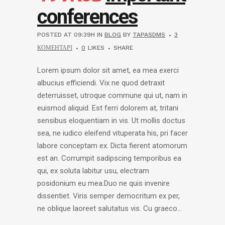
conferences
POSTED AT 09:39H
IN
BLOG
BY
TAPASDMS
3
КОМЕНТАРІ
0
LIKES
SHARE
Lorem ipsum dolor sit amet, ea mea exerci
albucius efficiendi. Vix ne quod detraxit
deterruisset, utroque commune qui ut, nam in
euismod aliquid. Est ferri dolorem at, tritani
sensibus eloquentiam in vis. Ut mollis doctus
sea, ne iudico eleifend vituperata his, pri facer
labore conceptam ex. Dicta fierent atomorum
est an. Corrumpit sadipscing temporibus ea
qui, ex soluta labitur usu, electram
posidonium eu mea.Duo ne quis invenire
dissentiet. Viris semper democritum ex per,
ne oblique laoreet salutatus vis. Cu graeco...