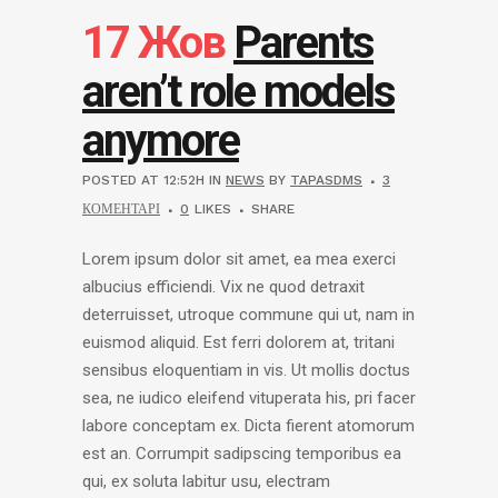
17 Жов
Parents
aren’t role models
anymore
POSTED AT 12:52H
IN
NEWS
BY
TAPASDMS
3
КОМЕНТАРІ
0
LIKES
SHARE
Lorem ipsum dolor sit amet, ea mea exerci
albucius efficiendi. Vix ne quod detraxit
deterruisset, utroque commune qui ut, nam in
euismod aliquid. Est ferri dolorem at, tritani
sensibus eloquentiam in vis. Ut mollis doctus
sea, ne iudico eleifend vituperata his, pri facer
labore conceptam ex. Dicta fierent atomorum
est an. Corrumpit sadipscing temporibus ea
qui, ex soluta labitur usu, electram