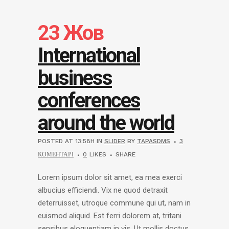
23 Жов
International
business
conferences
around the world
POSTED AT 13:58H
IN
SLIDER
BY
TAPASDMS
3
КОМЕНТАРІ
0
LIKES
SHARE
Lorem ipsum dolor sit amet, ea mea exerci
albucius efficiendi. Vix ne quod detraxit
deterruisset, utroque commune qui ut, nam in
euismod aliquid. Est ferri dolorem at, tritani
sensibus eloquentiam in vis. Ut mollis doctus