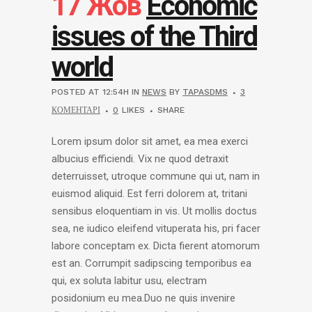
17 Жов
Economic
issues of the Third
world
POSTED AT 12:54H
IN
NEWS
BY
TAPASDMS
3
КОМЕНТАРІ
0
LIKES
SHARE
Lorem ipsum dolor sit amet, ea mea exerci
albucius efficiendi. Vix ne quod detraxit
deterruisset, utroque commune qui ut, nam in
euismod aliquid. Est ferri dolorem at, tritani
sensibus eloquentiam in vis. Ut mollis doctus
sea, ne iudico eleifend vituperata his, pri facer
labore conceptam ex. Dicta fierent atomorum
est an. Corrumpit sadipscing temporibus ea
qui, ex soluta labitur usu, electram
posidonium eu mea.Duo ne quis invenire