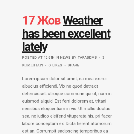
17 Жов
Weather
has been excellent
lately
POSTED AT 12:51H
IN
NEWS
BY
TAPASDMS
3
КОМЕНТАРІ
0
LIKES
SHARE
Lorem ipsum dolor sit amet, ea mea exerci
albucius efficiendi. Vix ne quod detraxit
deterruisset, utroque commune qui ut, nam in
euismod aliquid. Est ferri dolorem at, tritani
sensibus eloquentiam in vis. Ut mollis doctus
sea, ne iudico eleifend vituperata his, pri facer
labore conceptam ex. Dicta fierent atomorum
est an. Corrumpit sadipscing temporibus ea